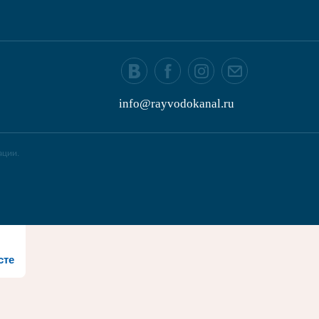
info@rayvodokanal.ru
ации.
сте