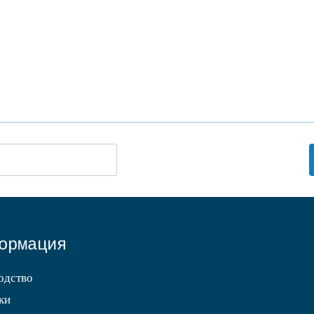
ормация
одство
ки